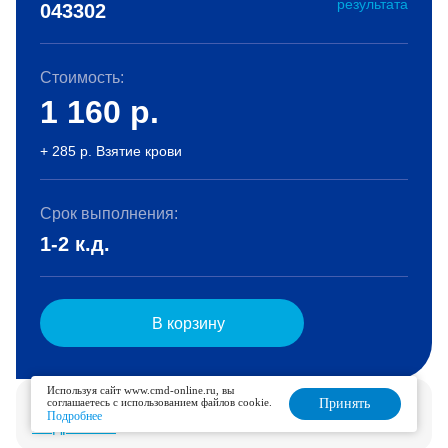
результата
043302
Стоимость:
1 160
р.
+ 285 р. Взятие крови
Срок выполнения:
1-2 к.д.
В корзину
Используя сайт www.cmd-online.ru, вы
Услуга доступна для дозаказа в течение 6 дней.
соглашаетесь с использованием файлов cookie.
Принять
Подробнее
Подробнее