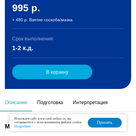
995
р.
+ 480 р. Взятие соскоба/мазка
Срок выполнения:
1-2 к.д.
В корзину
Описание
Подготовка
Интерпретация
Используя сайт www.cmd-online.ru, вы
соглашаетесь с использованием файлов cookie.
Принять
Метод исследования
Подробнее