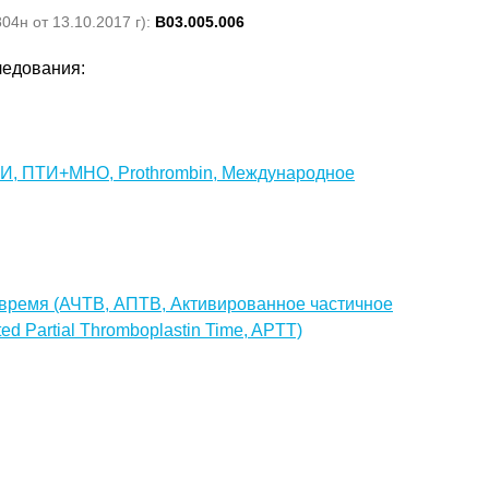
4н от 13.10.2017 г):
B03.005.006
ледования:
И, ПТИ+МНО, Prothrombin, Международное
время (АЧТВ, АПТВ, Активированное частичное
d Partial Thromboplastin Time, APTT)