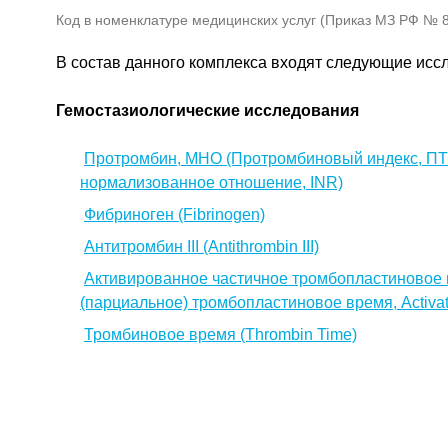
Код в номенклатуре медицинских услуг (Приказ МЗ РФ № 80
В состав данного комплекса входят следующие исс
Гемостазиологические исследования
Протромбин, МНО (Протромбиновый индекс, ПТ
нормализованное отношение, INR)
Фибриноген (Fibrinogen)
Антитромбин III (Antithrombin III)
Активированное частичное тромбопластиновое 
(парциальное) тромбопластиновое время, Activate
Тромбиновое время (Thrombin Time)