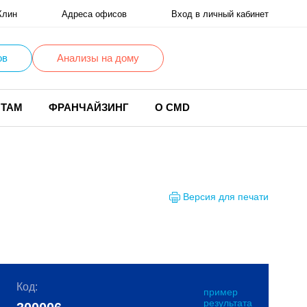
Клин
Адреса офисов
Вход в личный кабинет
ов
Анализы на дому
НТАМ
ФРАНЧАЙЗИНГ
О CMD
Версия для печати
Код:
пример
результата