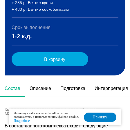
+ 285 р. Взятие крови
+ 480 р. Взятие соскоба/мазка
Срок выполнения:
1-2 к.д.
В корзину
Состав
Описание
Подготовка
Интерпретация
Код в номенклатуре медицинских услуг (Приказ
МЗ РФ № 804н от 13.10.2017 г):
A26.20.032
Используя сайт www.cmd-online.ru, вы
соглашаетесь с использованием файлов cookie.
Принять
Подробнее
В состав данного комплекса входят следующие