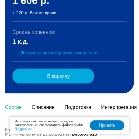
1 606
р.
+ 220 р. Взятие крови
Срок выполнения:
1 к.д.
Доступен срочный режим выполнения
В корзину
Состав
Описание
Подготовка
Интерпретация
Используя сайт www.cmd-online.ru, вы
соглашаетесь с использованием файлов cookie.
Принять
Подробнее
Код в номенклатуре медицинских услуг (Приказ
МЗ РФ № 804н от 13.10.2017 г):
B03.005.013