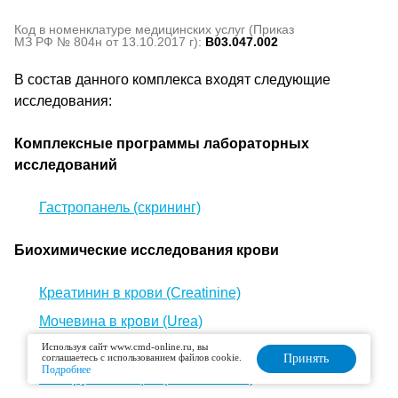
Код в номенклатуре медицинских услуг (Приказ
МЗ РФ № 804н от 13.10.2017 г):
B03.047.002
В состав данного комплекса входят следующие
исследования:
Комплексные программы лабораторных
исследований
Гастропанель (скрининг)
Биохимические исследования крови
Креатинин в крови (Creatinine)
Мочевина в крови (Urea)
Используя сайт www.cmd-online.ru, вы
Мочевая кислота в крови (Uric acid, UA)
соглашаетесь с использованием файлов cookie.
Принять
Подробнее
Билирубин общий (Bilirubin total)