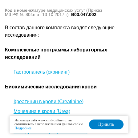
Код в номенклатуре медицинских услуг (Приказ
МЗ РФ № 804н от 13.10.2017 г):
B03.047.002
В состав данного комплекса входят следующие
исследования:
Комплексные программы лабораторных
исследований
Гастропанель (скрининг)
Биохимические исследования крови
Креатинин в крови (Creatinine)
Мочевина в крови (Urea)
Используя сайт www.cmd-online.ru, вы
Мочевая кислота в крови (Uric acid, UA)
соглашаетесь с использованием файлов cookie.
Принять
Подробнее
Билирубин общий (Bilirubin total)