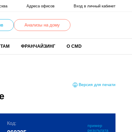
сква
Адреса офисов
Вход в личный кабинет
ов
Анализы на дому
НТАМ
ФРАНЧАЙЗИНГ
О CMD
Версия для печати
е
Код:
пример
результата