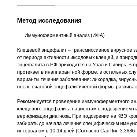
Метод исследования
Иммуноферментный анализ (ИФА)
Клещевой энцефалит – трансмиссивное вирусное з
от периода активности иксодовых клещей, и природ
энцефалита в РФ приходится на Урал и Сибирь. В 
протекает в инаппарантной форме, в остальных сл
варианты течения заболевания: лихорадка, вирусн
после очаговой энцефалитической формы развиваю
Рекомендуется проведение иммуноферментного анали
клещевого энцефалита пациентам с подозрением н
верификации диагноза. При подозрении на КВЭ кро
забирать до начала лечения специфическим иммуно
интервалом в 10-14 дней (Согласно СанПин 3.3686