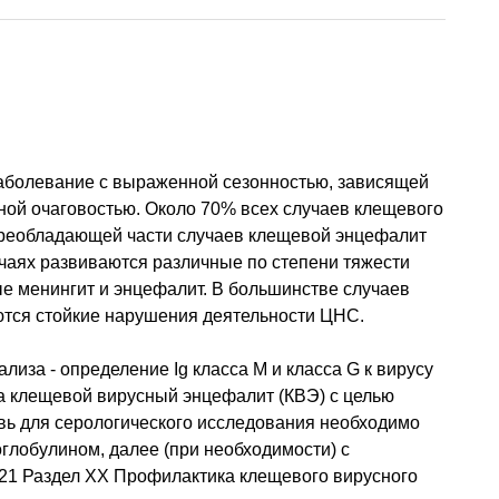
аболевание с выраженной сезонностью, зависящей
ной очаговостью. Около 70% всех случаев клещевого
преобладающей части случаев клещевой энцефалит
учаях развиваются различные по степени тяжести
ые менингит и энцефалит. В большинстве случаев
тся стойкие нарушения деятельности ЦНС.
за - определение Ig класса М и класса G к вирусу
а клещевой вирусный энцефалит (КВЭ) с целью
вь для серологического исследования необходимо
глобулином, далее (при необходимости) с
-21 Раздел ХХ Профилактика клещевого вирусного