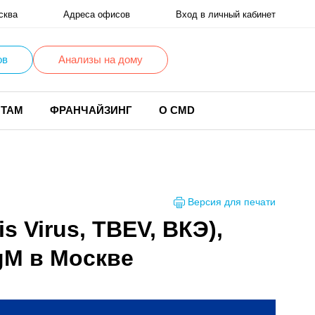
сква
Адреса офисов
Вход в личный кабинет
ов
Анализы на дому
НТАМ
ФРАНЧАЙЗИНГ
О CMD
Версия для печати
s Virus, TBEV, ВКЭ),
gM в Москве