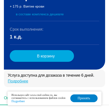
+ 175 р. Взятие крови
в составе комплекса дешевле
Срок выполнения:
1 к.д.
В корзину
Услуга доступна для дозаказа в течение 6 дней.
Подробнее
Используя сайт www.cmd-online.ru, вы
Описание
Подготовка
Интерпретация
соглашаетесь с использованием файлов cookie.
Принять
Подробнее