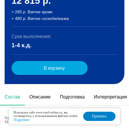
12 815
р.
+ 285 р. Взятие крови
+ 480 р. Взятие соскоба/мазка
Срок выполнения:
1-4 к.д.
В корзину
Состав
Описание
Подготовка
Интерпретация
Используя сайт www.cmd-online.ru, вы
соглашаетесь с использованием файлов cookie.
Принять
Код в номенклатуре медицинских услуг (Приказ
Подробнее
МЗ РФ № 804н от 13.10.2017 г):
B03.047.002