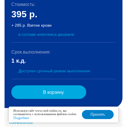
Стоимость:
395
р.
+ 285 р. Взятие крови
в составе комплекса дешевле
Срок выполнения:
1 к.д.
Доступен срочный режим выполнения
В корзину
Используя сайт www.cmd-online.ru, вы
Услуга доступна для дозаказа в течение 6 дней.
соглашаетесь с использованием файлов cookie.
Принять
Подробнее
Подробнее