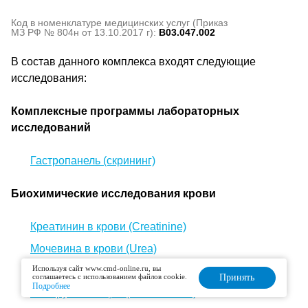
Код в номенклатуре медицинских услуг (Приказ
МЗ РФ № 804н от 13.10.2017 г):
B03.047.002
В состав данного комплекса входят следующие
исследования:
Комплексные программы лабораторных
исследований
Гастропанель (скрининг)
Биохимические исследования крови
Креатинин в крови (Creatinine)
Мочевина в крови (Urea)
Используя сайт www.cmd-online.ru, вы
Мочевая кислота в крови (Uric acid, UA)
соглашаетесь с использованием файлов cookie.
Принять
Подробнее
Билирубин общий (Bilirubin total)