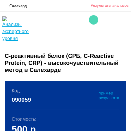
Результаты анализов
Салехард
C-реактивный белок (СРБ, C-Reactive
Protein, CRP) - высокочувствительный
метод в Салехарде
Код:
пример
результата
090059
Стоимость:
500
р.