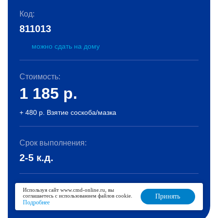
Код:
811013
можно сдать на дому
Стоимость:
1 185
р.
+ 480 р. Взятие соскоба/мазка
Срок выполнения:
2-5 к.д.
Используя сайт www.cmd-online.ru, вы
В корзину
соглашаетесь с использованием файлов cookie.
Принять
Подробнее