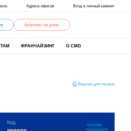
поль
Адреса офисов
Вход в личный кабинет
ов
Анализы на дому
НТАМ
ФРАНЧАЙЗИНГ
О CMD
Версия для печати
Код:
пример
результата