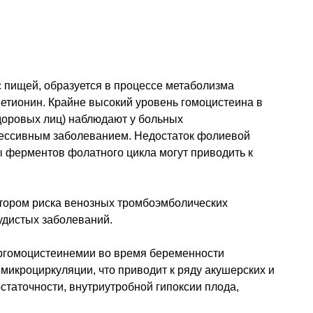
с пищей, образуется в процессе метаболизма
метионин. Крайне высокий уровень гомоцистеина в
здоровых лиц) наблюдают у больных
цессивным заболеванием. Недостаток фолиевой
ы ферментов фолатного цикла могут приводить к
тором риска венозных тромбоэмболических
удистых заболеваний.
ргомоцистеинемии во время беременности
икроциркуляции, что приводит к ряду акушерских и
таточности, внутриутробной гипоксии плода,