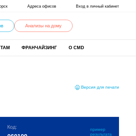
орск
Адреса офисов
Вход в личный кабинет
ов
Анализы на дому
НТАМ
ФРАНЧАЙЗИНГ
О CMD
Версия для печати
Код:
пример
результата