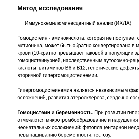
Метод исследования
Иммунохемилюминесцентный анализ (ИХЛА)
Гомоцистеин - аминокислота, которая не поступает 
метионина, может быть обратно конвертирована в 
крови (10-кратно превышает таковой в популяции 
гомоцистеинурией, наследственным аутосомно-ре
кислоты, витаминов В6 и В12, генетические дефект
вторичной гипергомоцистеинемии.
Гипергомоцистеинемия является независимым фак
осложнений, развития атеросклероза, сердечно-сос
Гомоцистеин и беременность.
При развитии гипе
отмечаются микротромбообразование и нарушения м
неонатальных осложнений: фетоплацентарной недос
невынашиванию беременности, гестозу.