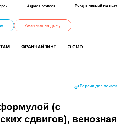
орск
Адреса офисов
Вход в личный кабинет
ов
Анализы на дому
НТАМ
ФРАНЧАЙЗИНГ
О CMD
Версия для печати
 формулой (с
ских сдвигов), венозная