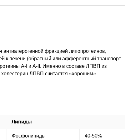
я антиатерогенной фракцией липопротеинов,
ней к печени (обратный или афферентный транспорт
теины А-I и А-II. Именно в составе ЛПВП из
у холестерин ЛПВП считается «хорошим»
Липиды
Фосфолипиды
40-50%