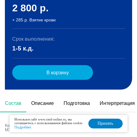
2 800
р.
+ 285 р. Взятие крови
Срок выполнения:
1-5 к.д.
В корзину
Состав
Описание
Подготовка
Интерпретация
Используя сайт www.cmd-online.ru, вы
соглашаетесь с использованием файлов cookie.
Принять
Код в номенклатуре медицинских услуг (Приказ
Подробнее
МЗ РФ № 804н от 13.10.2017 г):
B03.040.001