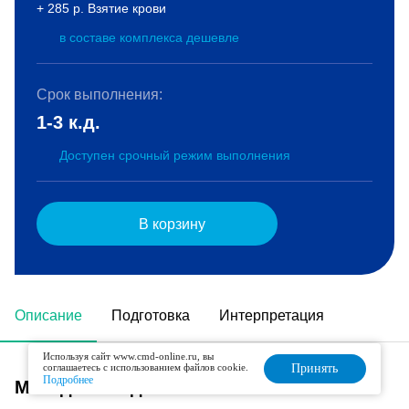
+ 285 р. Взятие крови
в составе комплекса дешевле
Срок выполнения:
1-3 к.д.
Доступен срочный режим выполнения
В корзину
Описание
Подготовка
Интерпретация
Используя сайт www.cmd-online.ru, вы
соглашаетесь с использованием файлов cookie.
Принять
Подробнее
Метод исследования