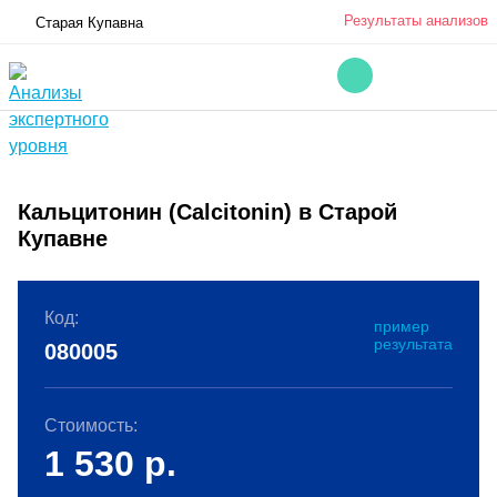
Результаты анализов
Старая Купавна
Кальцитонин (Calcitonin) в Старой
Купавне
Код:
пример
результата
080005
Стоимость:
1 530
р.