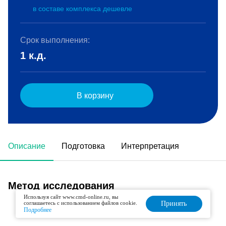
в составе комплекса дешевле
Срок выполнения:
1 к.д.
В корзину
Описание
Подготовка
Интерпретация
Метод исследования
Используя сайт www.cmd-online.ru, вы
соглашаетесь с использованием файлов cookie.
Принять
Клоттинговый
Подробнее