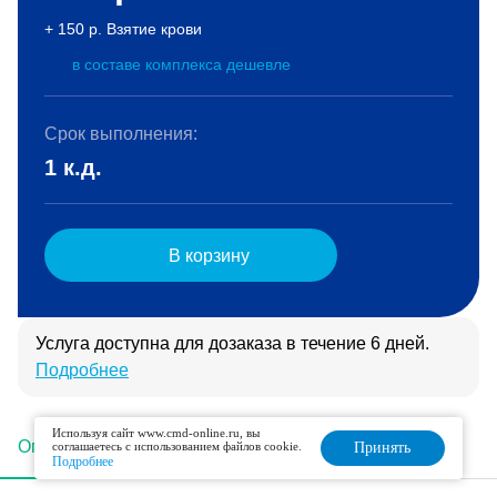
+ 150 р. Взятие крови
в составе комплекса дешевле
Срок выполнения:
1 к.д.
В корзину
Услуга доступна для дозаказа в течение 6 дней.
Подробнее
Используя сайт www.cmd-online.ru, вы
Описание
Подготовка
Интерпретация
соглашаетесь с использованием файлов cookie.
Принять
Подробнее