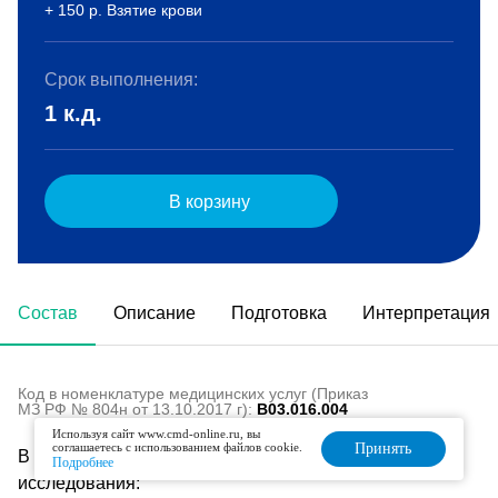
+ 150 р. Взятие крови
Срок выполнения:
1 к.д.
В корзину
Состав
Описание
Подготовка
Интерпретация
Код в номенклатуре медицинских услуг (Приказ
МЗ РФ № 804н от 13.10.2017 г):
B03.016.004
Используя сайт www.cmd-online.ru, вы
соглашаетесь с использованием файлов cookie.
Принять
В состав данного комплекса входят следующие
Подробнее
исследования: