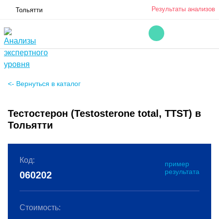
Результаты анализов
Тольятти
<- Вернуться в каталог
Тестостерон (Testosterone total, TTST) в
Тольятти
Код:
пример
результата
060202
Стоимость: