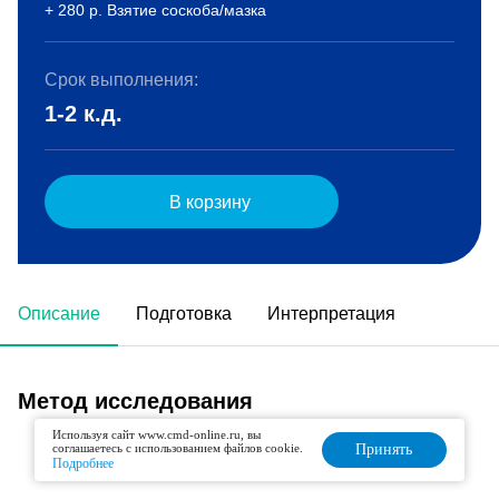
+ 280 р. Взятие соскоба/мазка
Срок выполнения:
1-2 к.д.
В корзину
Описание
Подготовка
Интерпретация
Метод исследования
Используя сайт www.cmd-online.ru, вы
соглашаетесь с использованием файлов cookie.
Принять
Полимеразная цепная реакция (ПЦР)
Подробнее