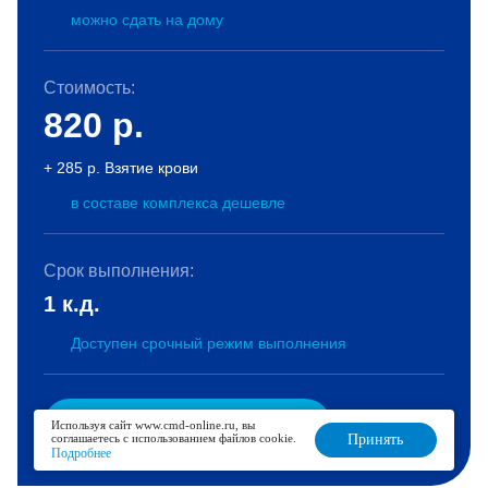
можно сдать на дому
Стоимость:
820
р.
+ 285 р. Взятие крови
в составе комплекса дешевле
Срок выполнения:
1 к.д.
Доступен срочный режим выполнения
В корзину
Используя сайт www.cmd-online.ru, вы
соглашаетесь с использованием файлов cookie.
Принять
Подробнее