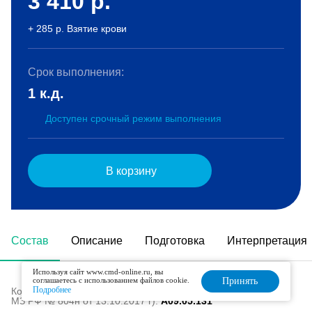
3 410
р.
+ 285 р. Взятие крови
Срок выполнения:
1 к.д.
Доступен срочный режим выполнения
В корзину
Состав
Описание
Подготовка
Интерпретация
Используя сайт www.cmd-online.ru, вы
соглашаетесь с использованием файлов cookie.
Принять
Подробнее
Код в номенклатуре медицинских услуг (Приказ
МЗ РФ № 804н от 13.10.2017 г):
A09.05.131