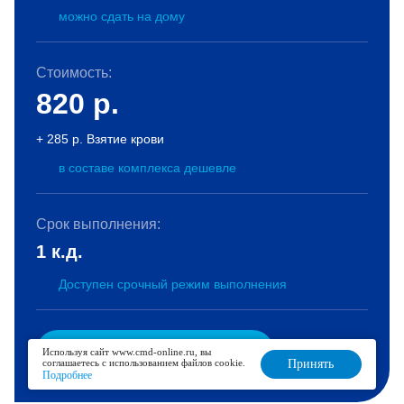
можно сдать на дому
Стоимость:
820
р.
+ 285 р. Взятие крови
в составе комплекса дешевле
Срок выполнения:
1 к.д.
Доступен срочный режим выполнения
В корзину
Используя сайт www.cmd-online.ru, вы
соглашаетесь с использованием файлов cookie.
Принять
Подробнее