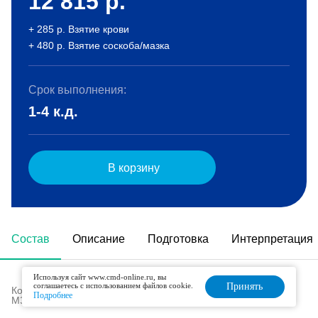
12 815
р.
+ 285 р. Взятие крови
+ 480 р. Взятие соскоба/мазка
Срок выполнения:
1-4 к.д.
В корзину
Состав
Описание
Подготовка
Интерпретация
Используя сайт www.cmd-online.ru, вы
соглашаетесь с использованием файлов cookie.
Принять
Код в номенклатуре медицинских услуг (Приказ
Подробнее
МЗ РФ № 804н от 13.10.2017 г):
B03.047.002