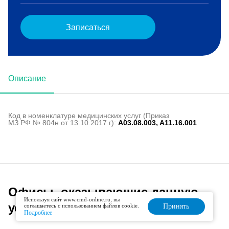
Записаться
Описание
Код в номенклатуре медицинских услуг (Приказ
МЗ РФ № 804н от 13.10.2017 г):
A03.08.003, A11.16.001
Офисы, оказывающие данную
Используя сайт www.cmd-online.ru, вы
услугу
соглашаетесь с использованием файлов cookie.
Принять
Подробнее