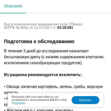
Описание
Код в номенклатуре медицинских услуг (Приказ
МЗ РФ № 804н от 13.10.2017 г):
03.18.001
Подготовка к обследованию
В течение 3 дней до исследования назначают
бесшлаковую диету (с низким содержанием клетчатки,
исключением газообразующих продуктов).
Из рациона рекомендуется исключить:
• Овощи, включая картофель, зелень, грибы, морскую
капусту
Используя сайт www.cmd-online.ru, вы
• Крупы, каши, бобовые, злаковые, орехи, семечки,
соглашаетесь с использованием файлов cookie.
Принять
Подробнее
кунжут, мак, зёрна, отруби и другие семена, специи
• Жёсткое мясо с хрящами, консервы