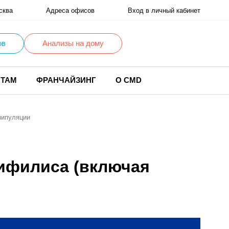
сква
Адреса офисов
Вход в личный кабинет
ов
Анализы на дому
НТАМ
ФРАНЧАЙЗИНГ
О CMD
нипуляции
сифилиса (включая