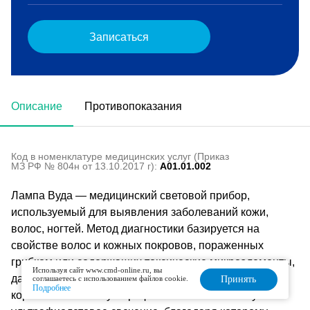
Записаться
Описание
Противопоказания
Код в номенклатуре медицинских услуг (Приказ
МЗ РФ № 804н от 13.10.2017 г):
A01.01.002
Лампа Вуда — медицинский световой прибор,
используемый для выявления заболеваний кожи,
волос, ногтей. Метод диагностики базируется на
свойстве волос и кожных покровов, пораженных
грибком или содержащих токсические микроэлементы,
Используя сайт www.cmd-online.ru, вы
давать ярко-зеленое свечение при облучении его
соглашаетесь с использованием файлов cookie.
Принять
Подробнее
коротковолновым ультрафиолетом. Лампа излучает