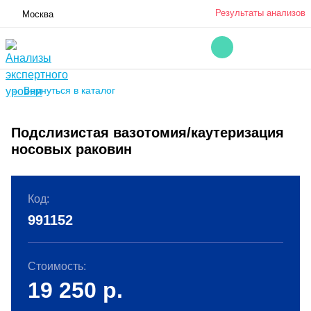
Результаты анализов
Москва
← Вернуться в каталог
Подслизистая вазотомия/каутеризация
носовых раковин
Код:
991152
Стоимость:
19 250
р.