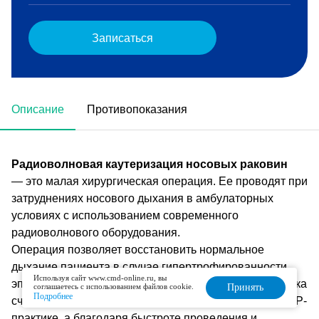
Записаться
Описание
Противопоказания
Радиоволновая каутеризация носовых раковин
— это малая хирургическая операция. Ее проводят при
затруднениях носового дыхания в амбулаторных
условиях с использованием современного
радиоволнового оборудования.
Операция позволяет восстановить нормальное
дыхание пациента в случае гипертрофированности
Используя сайт www.cmd-online.ru, вы
эпителия и хронической отечности слизистой. Методика
соглашаетесь с использованием файлов cookie.
Принять
Подробнее
считается наиболее безопасной и эффективной в ЛОР-
практике, а благодаря быстроте проведения и