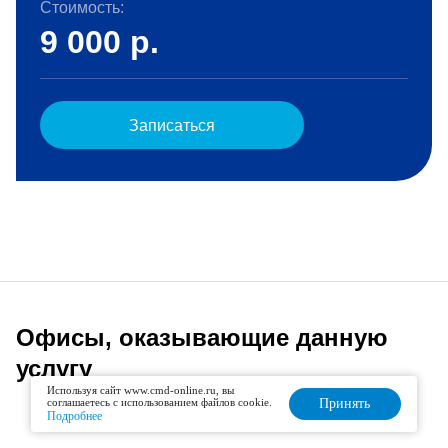
Стоимость:
9 000
р.
Записаться
Офисы, оказывающие данную
услугу
Используя сайт www.cmd-online.ru, вы
соглашаетесь с использованием файлов cookie.
Принять
Подробнее
Списком
На карте