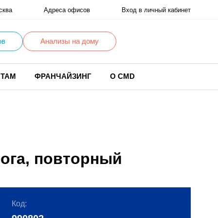
сква
Адреса офисов
Вход в личный кабинет
ов
Анализы на дому
НТАМ
ФРАНЧАЙЗИНГ
О CMD
лога, повторный
Код: