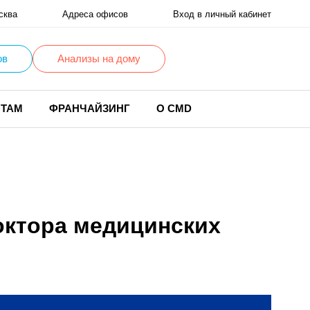
сква
Адреса офисов
Вход в личный кабинет
ов
Анализы на дому
НТАМ
ФРАНЧАЙЗИНГ
О CMD
доктора медицинских