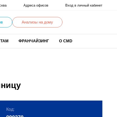
сква
Адреса офисов
Вход в личный кабинет
ов
Анализы на дому
НТАМ
ФРАНЧАЙЗИНГ
О CMD
иницу
Код: