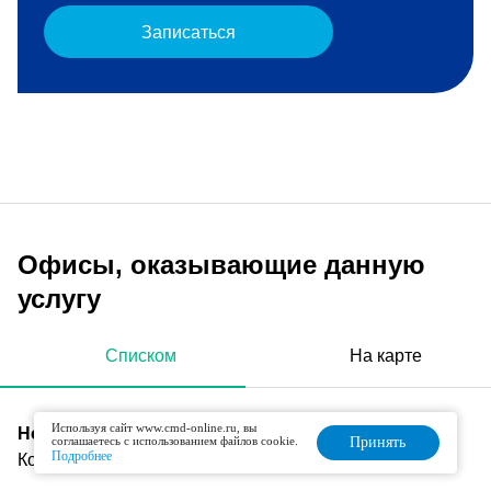
Записаться
Офисы, оказывающие данную
услугу
Списком
На карте
Используя сайт www.cmd-online.ru, вы
Новокузнецкая
соглашаетесь с использованием файлов cookie.
Принять
Подробнее
Космодамианская набережная, д. 22