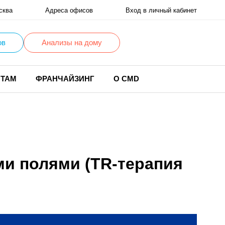
сква
Адреса офисов
Вход в личный кабинет
ов
Анализы на дому
НТАМ
ФРАНЧАЙЗИНГ
О CMD
и полями (TR-терапия