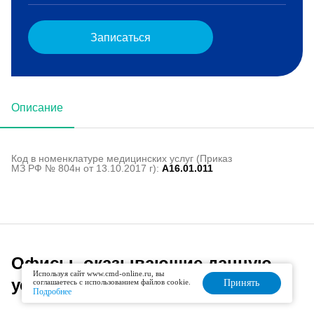
Записаться
Описание
Код в номенклатуре медицинских услуг (Приказ
МЗ РФ № 804н от 13.10.2017 г):
A16.01.011
Офисы, оказывающие данную
Используя сайт www.cmd-online.ru, вы
услугу
соглашаетесь с использованием файлов cookie.
Принять
Подробнее