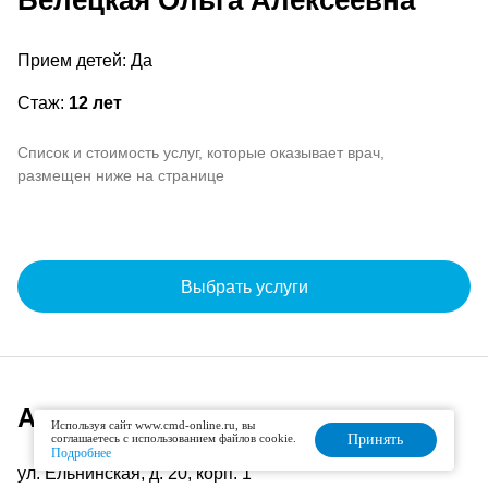
Белецкая Ольга Алексеевна
Прием детей: Да
Стаж:
12 лет
Список и стоимость услуг, которые оказывает врач,
размещен ниже на странице
Выбрать услуги
Адрес и расписание
Используя сайт www.cmd-online.ru, вы
соглашаетесь с использованием файлов cookie.
Принять
Подробнее
ул. Ельнинская, д. 20, корп. 1