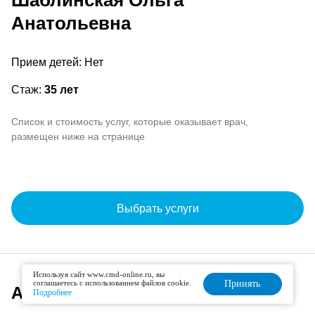
Шаблинская Ольга
Анатольевна
Прием детей: Нет
Стаж:
35 лет
Список и стоимость услуг, которые оказывает врач,
размещен ниже на странице
Выбрать услуги
Используя сайт www.cmd-online.ru, вы
соглашаетесь с использованием файлов cookie.
Принять
Адрес и расписание
Подробнее