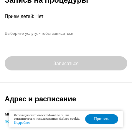
Запись на процедуры
Прием детей: Нет
Выберите услугу, чтобы записаться.
Записаться
Адрес и расписание
мкр. Пронина, д. 5
Используя сайт www.cmd-online.ru, вы
соглашаетесь с использованием файлов cookie.
Принять
подробнее об офисе
Подробнее