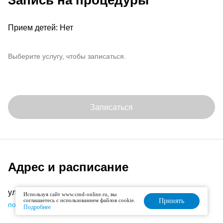
Запись на процедуры
Прием детей: Нет
Выберите услугу, чтобы записаться.
Записаться
Адрес и расписание
ул. Дунаевского, д.4
Используя сайт www.cmd-online.ru, вы
соглашаетесь с использованием файлов cookie.
Принять
подробнее об офисе
Подробнее