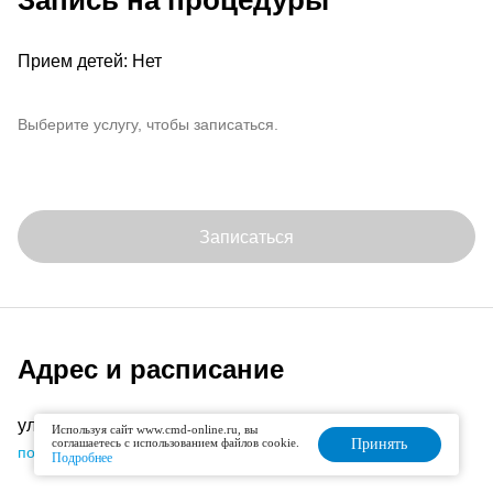
Запись на процедуры
Прием детей: Нет
Выберите услугу, чтобы записаться.
Записаться
Адрес и расписание
ул. Московская, д. 84, корп. 2
Используя сайт www.cmd-online.ru, вы
соглашаетесь с использованием файлов cookie.
Принять
подробнее об офисе
Подробнее