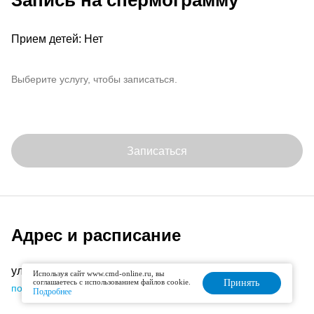
Запись на спермограмму
Прием детей: Нет
Выберите услугу, чтобы записаться.
Записаться
Адрес и расписание
ул. Генерала Белова, д. 28, корп. 1
Используя сайт www.cmd-online.ru, вы
соглашаетесь с использованием файлов cookie.
Принять
подробнее об офисе
Подробнее