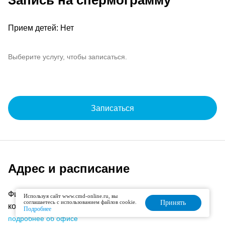
Запись на спермограмму
Прием детей: Нет
Выберите услугу, чтобы записаться.
Записаться
Адрес и расписание
Физтех, п. Северный, Дмитровское шоссе, д. 165Е,
Используя сайт www.cmd-online.ru, вы
соглашаетесь с использованием файлов cookie.
Принять
корп. 1
Подробнее
подробнее об офисе