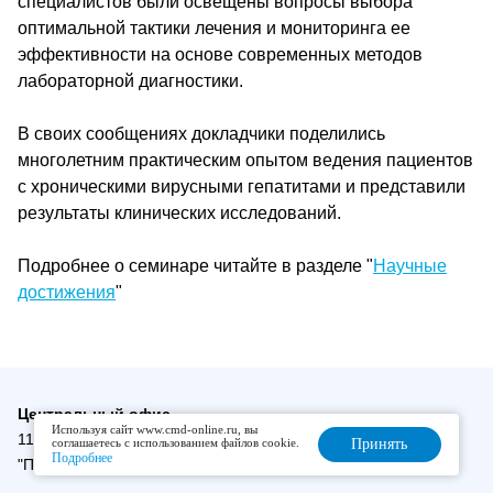
специалистов были освещены вопросы выбора
оптимальной тактики лечения и мониторинга ее
эффективности на основе современных методов
лабораторной диагностики.
В своих сообщениях докладчики поделились
многолетним практическим опытом ведения пациентов
с хроническими вирусными гепатитами и представили
результаты клинических исследований.
Подробнее о семинаре читайте в разделе "
Научные
достижения
"
Центральный офис
Используя сайт www.cmd-online.ru, вы
111123, Россия, Москва, ул. Новогиреевская, д. 3А метро
соглашаетесь с использованием файлов cookie.
Принять
Подробнее
"Перово", "Шоссе Энтузиастов", «Новогиреево»